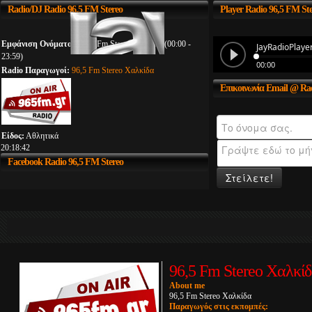
Radio/DJ
Radio 96,5 FM Stereo
Player
Radio 96,5 FM St
Εμφάνιση Ονόματος:
96,5 Fm Stereo Χαλκίδα (00:00 -
23:59)
Radio Παραγωγοί:
96,5 Fm Stereo Χαλκίδα
Επικοινωνία
Email @ Rad
Είδος:
Αθλητικά
20:18:42
Facebook
Radio 96,5 FM Stereo
Στείλετε!
96,5 Fm Stereo Χαλκί
About me
96,5 Fm Stereo Χαλκίδα
Παραγωγός στις εκπομπές: