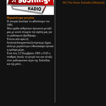
96,5 Fm Stereo Χαλκίδα (Αθλητικά)
Περισσότερα για μένα
Η ιστορία ξεκίνησε το φθινόπωρο του
1991.
Μια ομάδα ανθρώπων άγνωστoi μεταξύ
μας με κοινό στοιχείο την αγάπη μας για
το ραδιόφωνο βρεθήκαμε...
Έπειτα από αρκετή
δουλειά,δοκιμαστικά,ξενύχτια,με άγχος
αλλά με μεγαλύτερο ενθουσιασμό έφτασε
η κρίσιμη μέρα...
Έτσι στις 12 Νοεμβρίου 1991 ο 9.65 ο
σταθμός άνοιξε τα φτερά του και πέταξε
στον ραδιοφωνικό αέρα της Χαλκίδας
και όχι μόνο...