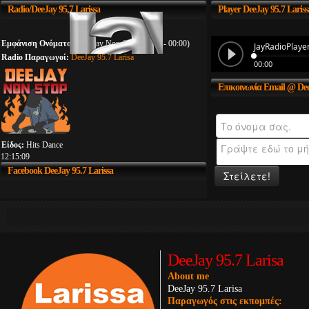
Radio/DeeJay
95,7 Larissa
Player
DeeJay 95.7 Lariss
Εμφάνιση Ονόματος:
DeeJay Non-Stop (00:00 - 00:00)
Radio Παραγωγοί:
DeeJay 95.7 Larisa
Επικοινωνία
Email @ Dee
Είδος:
Hits Dance
12:15:09
Facebook
DeeJay 95.7 Larissa
Στείλετε!
DeeJay 95.7 Larisa
About me
DeeJay 95.7 Larisa
Παραγωγός στις εκπομπές: