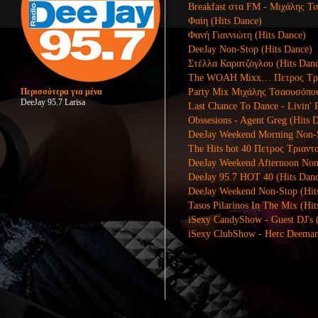
Breakfast στα FM - Μιχάλης Τ
Φαίη (Hits Dance)
Φανή Γιαννιώτη (Hits Dance)
DeeJay Non-Stop (Hits Dance)
Στέλλα Καρατζόγλου (Hits Dan
The WOAH Mixx… Πετρος Τρια
Party Mix Μιχάλης Τσαουσόπου
Περισσότερα για μένα
DeeJay 95.7 Larisa
Last Chance To Dance - Livin' 
Obssesions - Agent Greg (Hits 
DeeJay Weekend Morning Non-S
The Hits hot 40 Πετρος Τριαντ
DeeJay Weekend Afternoon Non
DeeJay 95.7 HOT 40 (Hits Dan
DeeJay Weekend Non-Stop (Hit
Tasos Pilarinos In The Mix (Hit
iSexy CandyShow - Guest DJ's 
iSexy ClubShow - Herc Deeman