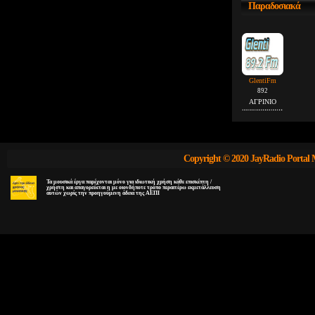
Παραδοσιακά
GlentiFm
892
ΑΓΡΙΝΙΟ
Copyright © 2020 JayRadio Portal 
Τα μουσικά έργα παρέχονται μόνο για ιδιωτική χρήση κάθε επισκέπτη /
χρήστη και απαγορεύεται η με οιονδήποτε τρόπο περαιτέρω εκμετάλλευση
αυτών χωρίς την προηγούμενη άδεια της ΑΕΠΙ