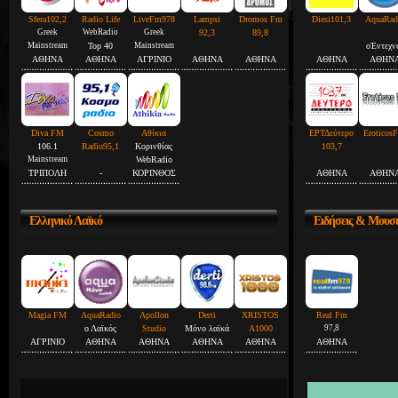
Sfera102,2
Radio Life
LiveFm978
Lampsi
Dromos Fm
Diesi101,3
AquaRad
Greek
WebRadio
Greek
92,3
89,8
Mainstream
Top 40
Mainstream
οΈντεχν
ΑΘΗΝΑ
ΑΘΗΝΑ
ΑΓΡΙΝΙΟ
ΑΘΗΝΑ
ΑΘΗΝΑ
ΑΘΗΝΑ
ΑΘΗΝ
Diva FM
Cosmo
Αθίκια
ΕΡΤΔεύτερο
Eroticos
106.1
Radio95,1
Κορινθίας
103,7
Mainstream
WebRadio
ΤΡΙΠΟΛΗ
-
ΚΟΡΙΝΘΟΣ
ΑΘΗΝΑ
ΑΘΗΝ
Ελληνικό
Λαϊκό
Ειδήσεις
& Μουσ
Magia FM
AquaRadio
Apollon
Derti
XRISTOS
Real Fm
ο Λαϊκός
Studio
Μόνο λαϊκά
A1000
97,8
ΑΓΡΙΝΙΟ
ΑΘΗΝΑ
ΑΘΗΝΑ
ΑΘΗΝΑ
ΑΘΗΝΑ
ΑΘΗΝΑ