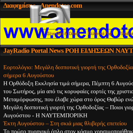
Διαφημίσης
- Anendotos.com
Ξένα Hits & Dance
Ελληνικά Pop
Sophist
JayRadio
Portal News ΡΟΗ ΕΙΔΗΣΕΩΝ ΝΑ
Εορτολόγιο: Μεγάλη δεσποτική γιορτή της Ορθοδοξίας
σήμερα 6 Αυγούστου
Η Ορθόδοξη Εκκλησία τιμά σήμερα, Πέμπτη 6 Αυγο
του Σωτήρος, μία από τις κορυφαίες εορτές της χριστι
Μεταμόρφωσης, που έλαβε χώρα στο όρος Θαβώρ εν
Μεγάλη δεσποτική γιορτή της Ορθοδοξίας – Ποιοι γιο
Αυγούστου - Η ΝΑΥΤΕΜΠΟΡΙΚΗ
Έκτη Αυγούστου – Στη σκιά μιας θλιβερής επετείου
Το πρώτο πυρηνικό όπλο στον κόσμο χρησιμοποιήθηκε