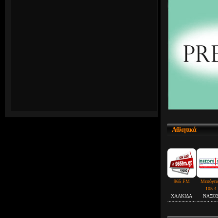
Αθλητικά
965 FM
Μεσόγει
105.4
ΧΑΛΚΙΔΑ
ΝΑΞΟ