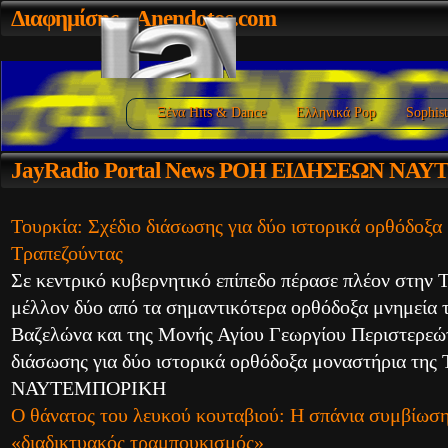
Διαφημίσης
- Anendotos.com
Ξένα Hits & Dance
Ελληνικά Pop
Sophist
JayRadio
Portal News ΡΟΗ ΕΙΔΗΣΕΩΝ ΝΑ
Τουρκία: Σχέδιο διάσωσης για δύο ιστορικά ορθόδοξα
Τραπεζούντας
Σε κεντρικό κυβερνητικό επίπεδο πέρασε πλέον στην Τ
μέλλον δύο από τα σημαντικότερα ορθόδοξα μνημεία 
Βαζελώνα και της Μονής Αγίου Γεωργίου Περιστερεώ
διάσωσης για δύο ιστορικά ορθόδοξα μοναστήρια της 
ΝΑΥΤΕΜΠΟΡΙΚΗ
Ο θάνατος του λευκού κουταβιού: Η σπάνια συμβίωση
«διαδικτυακός τραμπουκισμός»