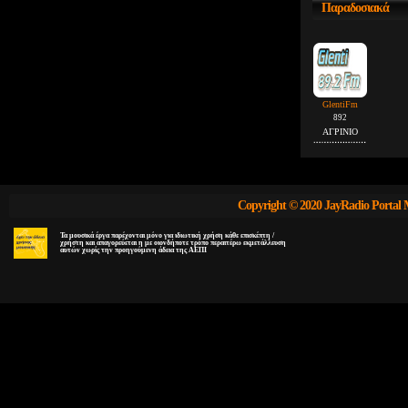
Παραδοσιακά
GlentiFm
892
ΑΓΡΙΝΙΟ
Copyright © 2020 JayRadio Portal 
Τα μουσικά έργα παρέχονται μόνο για ιδιωτική χρήση κάθε επισκέπτη /
χρήστη και απαγορεύεται η με οιονδήποτε τρόπο περαιτέρω εκμετάλλευση
αυτών χωρίς την προηγούμενη άδεια της ΑΕΠΙ