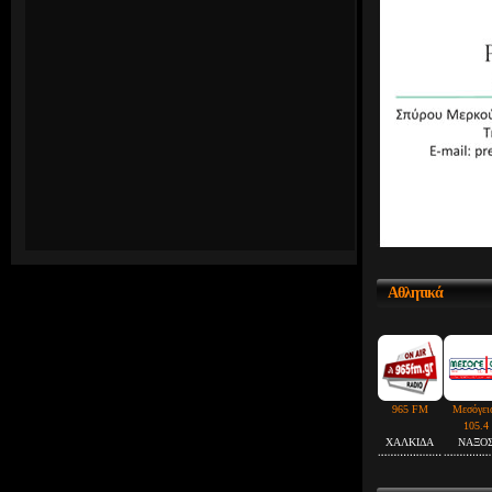
Αθλητικά
965 FM
Μεσόγει
105.4
ΧΑΛΚΙΔΑ
ΝΑΞΟ