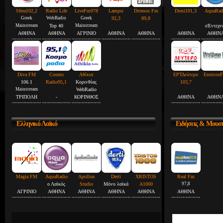
Sfera102,2
Radio Life
LiveFm978
Lampsi
Dromos Fm
Diesi101,3
AquaRad
Greek
WebRadio
Greek
92,3
89,8
Mainstream
Top 40
Mainstream
οΈντεχν
ΑΘΗΝΑ
ΑΘΗΝΑ
ΑΓΡΙΝΙΟ
ΑΘΗΝΑ
ΑΘΗΝΑ
ΑΘΗΝΑ
ΑΘΗΝ
Diva FM
Cosmo
Αθίκια
ΕΡΤΔεύτερο
Eroticos
106.1
Radio95,1
Κορινθίας
103,7
Mainstream
WebRadio
ΤΡΙΠΟΛΗ
-
ΚΟΡΙΝΘΟΣ
ΑΘΗΝΑ
ΑΘΗΝ
Ελληνικό
Λαϊκό
Ειδήσεις
& Μουσ
Magia FM
AquaRadio
Apollon
Derti
XRISTOS
Real Fm
ο Λαϊκός
Studio
Μόνο λαϊκά
A1000
97,8
ΑΓΡΙΝΙΟ
ΑΘΗΝΑ
ΑΘΗΝΑ
ΑΘΗΝΑ
ΑΘΗΝΑ
ΑΘΗΝΑ