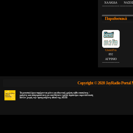
ΧΑΛΚΙΔΑ
ΝΑΞΟ
Παραδοσιακά
GlentiFm
892
ΑΓΡΙΝΙΟ
Copyright © 2020 JayRadio Portal 
Τα μουσικά έργα παρέχονται μόνο για ιδιωτική χρήση κάθε επισκέπτη /
χρήστη και απαγορεύεται η με οιονδήποτε τρόπο περαιτέρω εκμετάλλευση
αυτών χωρίς την προηγούμενη άδεια της ΑΕΠΙ