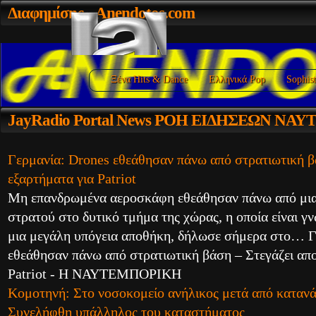
Διαφημίσης
- Anendotos.com
Ξένα Hits & Dance
Ελληνικά Pop
Sophist
JayRadio
Portal News ΡΟΗ ΕΙΔΗΣΕΩΝ ΝΑ
Γερμανία: Drones εθεάθησαν πάνω από στρατιωτική β
εξαρτήματα για Patriot
Μη επανδρωμένα αεροσκάφη εθεάθησαν πάνω από μια
στρατού στο δυτικό τμήμα της χώρας, η οποία είναι γν
μια μεγάλη υπόγεια αποθήκη, δήλωσε σήμερα στο… Γ
εθεάθησαν πάνω από στρατιωτική βάση – Στεγάζει απ
Patriot - Η ΝΑΥΤΕΜΠΟΡΙΚΗ
Κομοτηνή: Στο νοσοκομείο ανήλικος μετά από καταν
Συνελήφθη υπάλληλος του καταστήματος