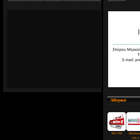
Αθλητικά
965 FM
Μεσόγει
105.4