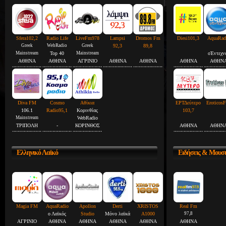
Sfera102,2
Radio Life
LiveFm978
Lampsi
Dromos Fm
Diesi101,3
AquaRad
Greek
WebRadio
Greek
92,3
89,8
Mainstream
Top 40
Mainstream
οΈντεχν
ΑΘΗΝΑ
ΑΘΗΝΑ
ΑΓΡΙΝΙΟ
ΑΘΗΝΑ
ΑΘΗΝΑ
ΑΘΗΝΑ
ΑΘΗΝ
Diva FM
Cosmo
Αθίκια
ΕΡΤΔεύτερο
Eroticos
106.1
Radio95,1
Κορινθίας
103,7
Mainstream
WebRadio
ΤΡΙΠΟΛΗ
-
ΚΟΡΙΝΘΟΣ
ΑΘΗΝΑ
ΑΘΗΝ
Ελληνικό
Λαϊκό
Ειδήσεις
& Μουσ
Magia FM
AquaRadio
Apollon
Derti
XRISTOS
Real Fm
ο Λαϊκός
Studio
Μόνο λαϊκά
A1000
97,8
ΑΓΡΙΝΙΟ
ΑΘΗΝΑ
ΑΘΗΝΑ
ΑΘΗΝΑ
ΑΘΗΝΑ
ΑΘΗΝΑ