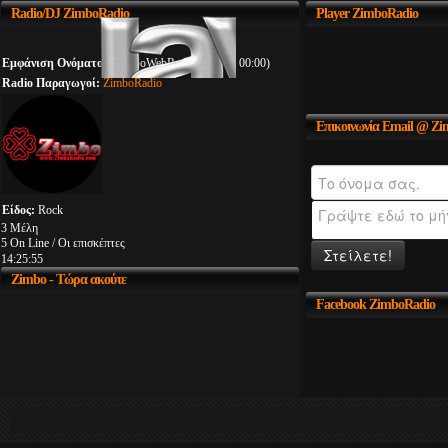
Radio/DJ
ZimboRadio
Player
ZimboRadio
Εμφάνιση Ονόματος:
ZimboWebRadio (00:00 - 00:00)
Radio Παραγωγοί:
ZimboRadio
Επικοινωνία
Email @ Zi
Είδος:
Rock
3 Μέλη
5 On Line / Οι επισκέπτες
Στείλετε!
14:25:56
Zimbo
- Τώρα ακούτε
Facebook
ZimboRadio