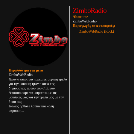
ZimboRadio
About me
ZimboWebRadio
Παραγωγός στις εκπομπές:
ZimboWebRadio (Rock)
Περισσότερα για μένα
ZimboWebRadio
Χρονια φιλοι μια παρεα με μεγαλη τρελα
για την μουσικη ηταν η αιτια της
δημιουργιας αυτου του σταθμου.
Αποφασισαμε να μοιραστουμε τις
μουσικες μας και την τρελα μας με την
δικια σας .
Καλως ηρθατε λοιπον και καλη
ακροαση...