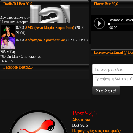
Radio/DJ
Best 92.6
Player
Best 92,6
Δεν υπάρχει live εκπομπή αυτή τη στιγμή
Η επόμενη εκπομπή είναι:
07/08
AMX (Άννα Μαρία Χαροκόπου)
(20:00 -
21:00)
07/08
Αλέξανδρος Χριστόπουλος
(21:00 - 23:00)
205 Μέλη
Επικοινωνία
Email @ Bes
763 On Line / Οι επισκέπτες
16:46:15
Facebook
Best 92,6
Στείλετε!
Best 92,6
About me
Best 92,6
Παραγωγός στις εκπομπές: