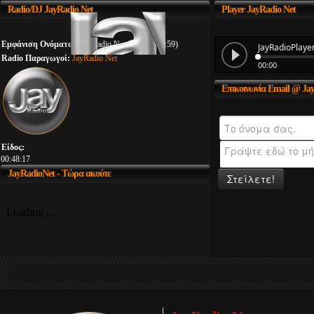
Radio/DJ
JayRadio Net
Player
JayRadio Net
Εμφάνιση Ονόματος:
JayRadio Net (00:00 - 23:59)
Radio Παραγωγοί:
JayRadio Net
Επικοινωνία
Email @ Jay
Είδος:
00:48:17
JayRadioNet
- Τώρα ακούτε
Στείλετε!