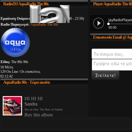
Radio/DJ
AquaRadio The 80s
Player
AquaRadio The 80
Εμφάνιση Ονόματος:
AquaRadio The 80s (00:00 - 23:59)
Radio Παραγωγοί:
AquaRadio The 80s
Επικοινωνία
Email @ Aqu
Είδος:
The 80s 90s
18 Μέλη
129 On Line / Οι επισκέπτες
Στείλετε!
02:12:42
AquaRadio
80s - Τώρα ακούτε