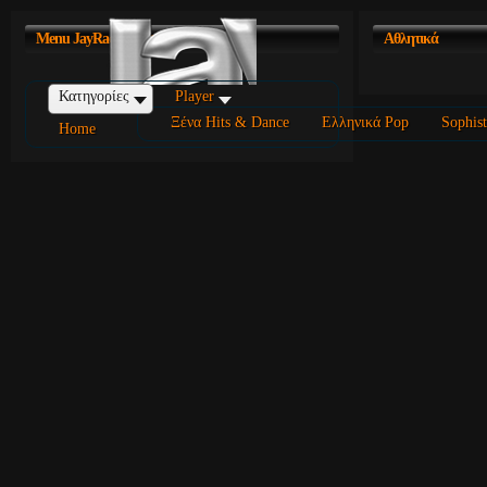
Menu
JayRadio Portal
Αθλητικά
Κατηγορίες
Player
Ξένα Hits & Dance
Ελληνικά Pop
Sophist
Home