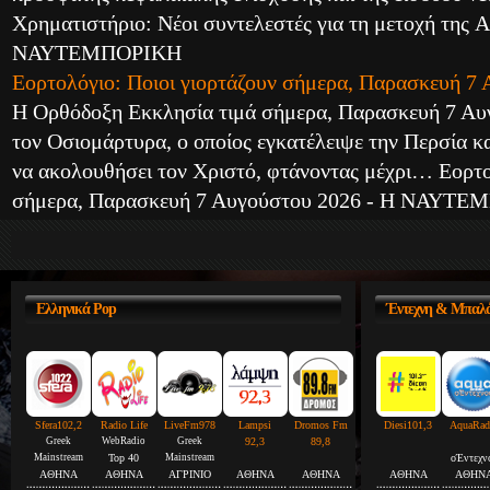
Χρηματιστήριο: Νέοι συντελεστές για τη μετοχή της A
ΝΑΥΤΕΜΠΟΡΙΚΗ
Εορτολόγιο: Ποιοι γιορτάζουν σήμερα, Παρασκευή 7
Η Ορθόδοξη Εκκλησία τιμά σήμερα, Παρασκευή 7 Αυγ
τον Οσιομάρτυρα, ο οποίος εγκατέλειψε την Περσία κα
να ακολουθήσει τον Χριστό, φτάνοντας μέχρι… Εορτο
σήμερα, Παρασκευή 7 Αυγούστου 2026 - Η ΝΑΥΤ
Ελληνικά
Pop
Έντεχνη
& Μπαλά
Sfera102,2
Radio Life
LiveFm978
Lampsi
Dromos Fm
Diesi101,3
AquaRad
Greek
WebRadio
Greek
92,3
89,8
Mainstream
Top 40
Mainstream
οΈντεχν
ΑΘΗΝΑ
ΑΘΗΝΑ
ΑΓΡΙΝΙΟ
ΑΘΗΝΑ
ΑΘΗΝΑ
ΑΘΗΝΑ
ΑΘΗΝ