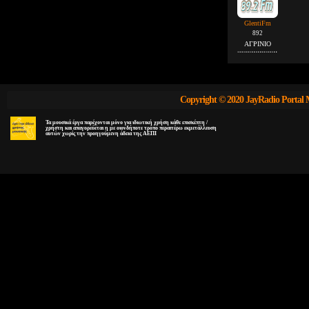
GlentiFm
892
ΑΓΡΙΝΙΟ
Copyright © 2020 JayRadio Portal 
Τα μουσικά έργα παρέχονται μόνο για ιδιωτική χρήση κάθε επισκέπτη /
χρήστη και απαγορεύεται η με οιονδήποτε τρόπο περαιτέρω εκμετάλλευση
αυτών χωρίς την προηγούμενη άδεια της ΑΕΠΙ