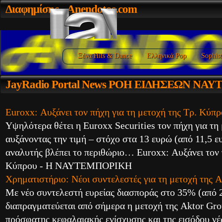
Διαφημίσης
- Anendotos.com
Ξένα Hits & Dance
Ελληνικά Pop
Sophist
JayRadio
Portal News ΡΟΗ ΕΙΔΗΣΕΩΝ ΝΑ
Euroxx: Αυξάνει τον πήχη για τη μετοχή της Τρ. Κύπ
Υψηλότερα θέτει η Eurοxx Securities τον πήχη για τη
αυξάνοντας την τιμή – στόχο στα 13 ευρώ (από 11,5 
αναλυτής βλέπει το περιθώριο… Euroxx: Αυξάνει τον π
Κύπρου - Η ΝΑΥΤΕΜΠΟΡΙΚΗ
Χρηματιστήριο: Νέοι συντελεστές για τη μετοχή της A
Με νέο συντελεστή ευρείας διασποράς στο 35% (από
διαπραγματεύεται από σήμερα η μετοχή της Aktor Grou
πρόσφατης κεφαλαιακής ενίσχυσης και της εισόδου 