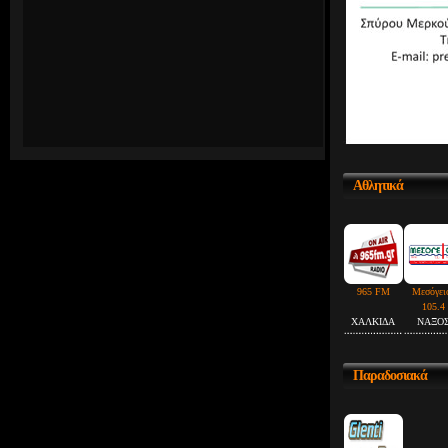
Αθλητικά
965 FM
Μεσόγει
105.4
ΧΑΛΚΙΔΑ
ΝΑΞΟ
Παραδοσιακά