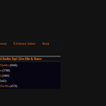
σική
Ελληνικό Λαϊκό
Rock
κά
Radios Top5 Ξένα Hits & Dance
nTheMix
(6946)
et
(5788)
R
(5484)
(5442)
The 80s
(4570)