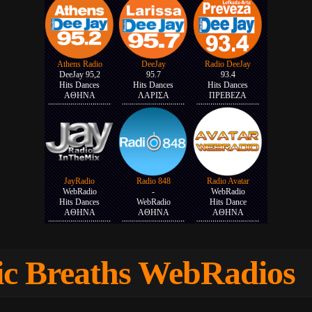
Athens Radio
DeeJay
Radio DeeJay
DeeJay 95,2
95.7
93.4
Hits Dances
Hits Dances
Hits Dances
ΑΘΗΝΑ
ΛΑΡΙΣΑ
ΠΡΕΒΕΖΑ
JayRadio
Radio 848
Radio Avatar
WebRadio
-
WebRadio
Hits Dances
WebRadio
Hits Dance
ΑΘΗΝΑ
ΑΘΗΝΑ
ΑΘΗΝΑ
c Breaths WebRadios