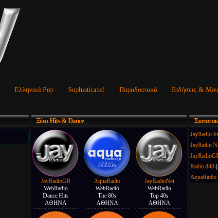
Ελληνικά Pop
Sophisticated
Παραδοσιακά
Ειδήσεις & Μου
Ξένα
Hits & Dance
Στατιστι
JayRadio I
JayRadio N
JayRadioG
Radio 848
AquaRadio 
JayRadioGR
AquaRadio
JayRadioNet
WebRadio
WebRadio
WebRadio
Dance Hits
The 80s
Top 40s
ΑΘΗΝΑ
ΑΘΗΝΑ
ΑΘΗΝΑ